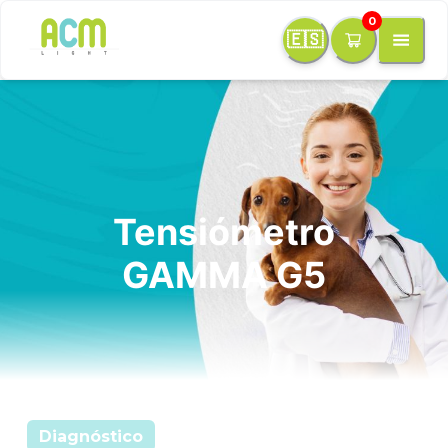
0
🇪🇸
Tensiómetro
GAMMA G5
Diagnóstico