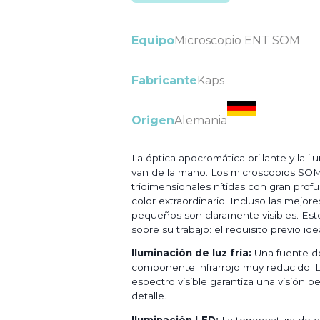
Equipo
Microscopio ENT SOM
Fabricante
Kaps
Origen
Alemania
La óptica apocromática brillante y la ilu
van de la mano. Los microscopios S
tridimensionales nítidas con gran prof
color extraordinario. Incluso las mejore
pequeños son claramente visibles. Esto
sobre su trabajo: el requisito previo id
Iluminación de luz fría:
Una fuente de 
componente infrarrojo muy reducido. La
espectro visible garantiza una visión p
detalle.
Iluminación LED:
La temperatura de co