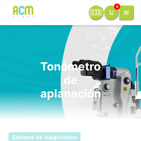
0
🇪🇸
Tonómetro
de
aplanación
Equipos de diagnóstico