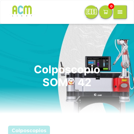
0
🇪🇸
Colposcopio
SOM® 42
Colposcopios