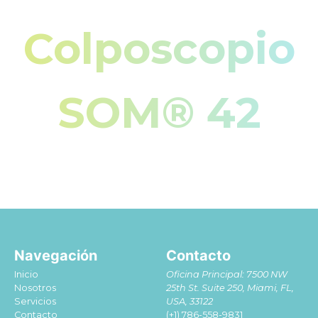
Colposcopio
SOM® 42
Navegación
Contacto
Inicio
Oficina Principal: 7500 NW
Nosotros
25th St. Suite 250, Miami, FL,
Servicios
USA, 33122
Contacto
(+1) 786-558-9831