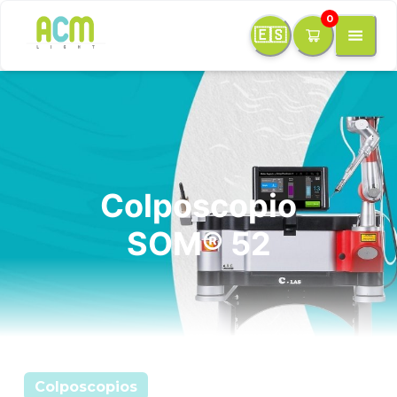
0
🇪🇸
Colposcopio
SOM® 52
Colposcopios