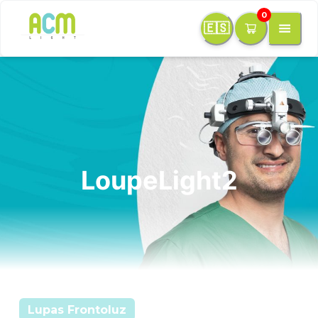
0
🇪🇸
LoupeLight2
Lupas Frontoluz