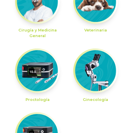
Cirugía y Medicina
Veterinaria
General
Proctología
Ginecología